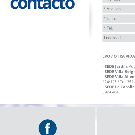
contacto
EVO / OTRA VID
-
SEDE Jardín
: Po
-
SEDE Villa Belg
-
SEDE Villa Alle
124/125 / Tel: 351
-
SEDE La Caroli
392-6404